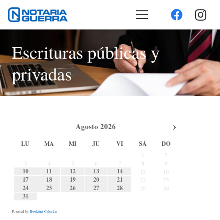
Escrituras públicas y
privadas
›
Agosto
2026
LU
MA
MI
JU
VI
SÁ
DO
1
2
3
4
5
6
7
8
9
10
11
12
13
14
15
16
17
18
19
20
21
22
23
24
25
26
27
28
29
30
31
Powered by
Booking Calendar