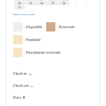
24
25
26
27
28
29
30
31
Powered by
Booking Calendar
-
Disponible
-
Reservado
-
Pendiente
·
-
Parcialmente reservado
...
Check-in:
...
Check-out:
0
Days: